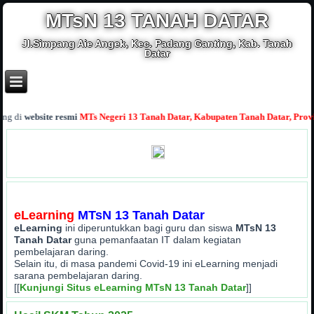
MTsN 13 TANAH DATAR
Jl.Simpang Aie Angek, Kec. Padang Ganting, Kab. Tanah
Datar
g di
website resmi
MTs Negeri 13 Tanah Datar, Kabupaten Tanah Datar, Provins
eLearning
MTsN 13 Tanah Datar
eLearning
ini diperuntukkan bagi guru dan siswa
MTsN 13
Tanah Datar
guna pemanfaatan IT dalam kegiatan
pembelajaran daring.
Selain itu, di masa pandemi Covid-19 ini eLearning menjadi
sarana pembelajaran daring.
[[
Kunjungi Situs eLearning MTsN 13 Tanah Datar
]]