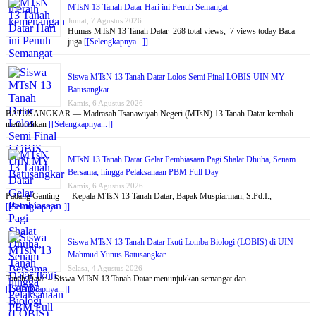
MTsN 13 Tanah Datar Hari ini Penuh Semangat
Jumat, 7 Agustus 2026
Humas MTsN 13 Tanah Datar 268 total views, 7 views today Baca
juga
[[Selengkapnya...]]
Siswa MTsN 13 Tanah Datar Lolos Semi Final LOBIS UIN MY
Batusangkar
Kamis, 6 Agustus 2026
BATUSANGKAR — Madrasah Tsanawiyah Negeri (MTsN) 13 Tanah Datar kembali
menorehkan
[[Selengkapnya...]]
MTsN 13 Tanah Datar Gelar Pembiasaan Pagi Shalat Dhuha, Senam
Bersama, hingga Pelaksanaan PBM Full Day
Kamis, 6 Agustus 2026
Padang Ganting — Kepala MTsN 13 Tanah Datar, Bapak Muspiarman, S.Pd.I.,
[[Selengkapnya...]]
Siswa MTsN 13 Tanah Datar Ikuti Lomba Biologi (LOBIS) di UIN
Mahmud Yunus Batusangkar
Selasa, 4 Agustus 2026
Tanah Datar – Siswa MTsN 13 Tanah Datar menunjukkan semangat dan
[[Selengkapnya...]]