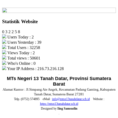
Statistik Website
0
3
2
2
5
8
Users Today : 2
Users Yesterday : 39
Total Users : 32258
Views Today : 2
Total views : 50601
Who's Online : 0
Your IP Address : 216.73.216.128
.
MTs Negeri 13 Tanah Datar, Provinsi Sumatera
Barat
Alamat Kantor : Jl.Simpang Aie Angek, Kecamatan Padang Ganting, Kabupaten
Tanah Datar, Sumatera Barat 27281
Telp. (0752) 574895 eMail :
info@mtsn13tanahdatar.sch.id
Website :
https://mtsn13tanahdatar.sch.id
Designed by
Iing Samsudin
.