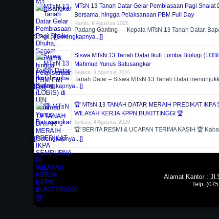
MTsN 13 Tanah Datar Gelar Pembiasaan Pagi Shalat
Bersama, hingga Pelaksanaan PBM Full Day
Kamis, 6 Agustus 2026
Padang Ganting — Kepala MTsN 13 Tanah Datar, Bap
S.Pd.I.,
[[Selengkapnya...]]
Siswa MTsN 13 Tanah Datar Ikuti Lomba Biologi (LOBI
Mahmud Yunus Batusangkar
Selasa, 4 Agustus 2026
Tanah Datar – Siswa MTsN 13 Tanah Datar menunjuk
[[Selengkapnya...]]
🏆 MTsN 13 TANAH DATAR MERAIH PREDIKAT IKPA
WILAYAH KERJA KPPN BUKITTINGGI 🏆
Selasa, 4 Agustus 2026
🏆 BERITA RESMI & UCAPAN TERIMA KASIH 🏆 Kabar
[[Selengkapnya...]]
Alamat Kantor : J
Telp. (07