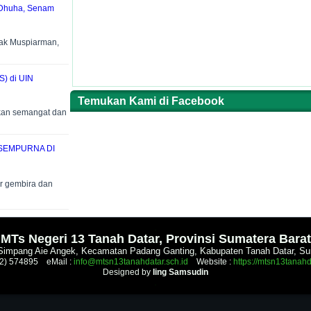
 Dhuha, Senam
ak Muspiarman,
S) di UIN
Temukan Kami di Facebook
kan semangat dan
 SEMPURNA DI
 gembira dan
.
MTs Negeri 13 Tanah Datar, Provinsi Sumatera Barat
l.Simpang Aie Angek, Kecamatan Padang Ganting, Kabupaten Tanah Datar, Su
52) 574895 eMail :
info@mtsn13tanahdatar.sch.id
Website :
https://mtsn13tanahd
Designed by
Iing Samsudin
.