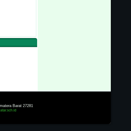
matera Barat 27281
atar.sch.id