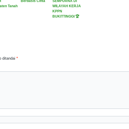
t
Berbasis Cinta
SEMPURNA DI
aten Tanah
WILAYAH KERJA
KPPN
BUKITTINGGI 🏆
 ditandai
*