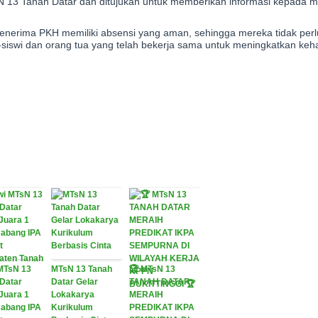
sN 13 Tanah Datar dan ditujukan untuk memberikan informasi kepada m
enerima PKH memiliki absensi yang aman, sehingga mereka tidak perl
iswi dan orang tua yang telah bekerja sama untuk meningkatkan keha
MTsN 13
MTsN 13 Tanah
🏆 MTsN 13
Datar
Datar Gelar
TANAH DATAR
Juara 1
Lokakarya
MERAIH
abang IPA
Kurikulum
PREDIKAT IKPA