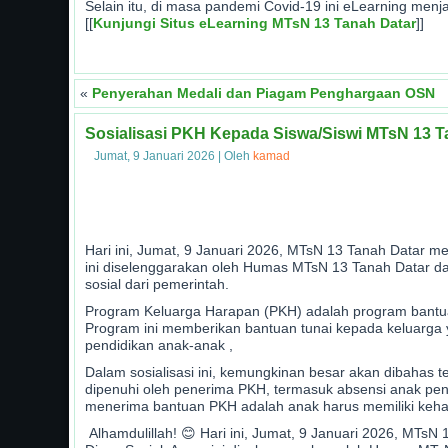
Selain itu, di masa pandemi Covid-19 ini eLearning menj
[[
Kunjungi Situs eLearning MTsN 13 Tanah Datar
]]
«
Penyerahan Medali dan Piagam Penghargaan OSN
Sosialisasi PKH Kepada Siswa/Siswi MTsN 13 T
Jumat, 9 Januari 2026
|
Oleh
kamad
Hari ini, Jumat, 9 Januari 2026, MTsN 13 Tanah Datar m
ini diselenggarakan oleh Humas MTsN 13 Tanah Datar d
sosial dari pemerintah.
Program Keluarga Harapan (PKH) adalah program bantuan 
Program ini memberikan bantuan tunai kepada keluarga
pendidikan anak-anak ,
Dalam sosialisasi ini, kemungkinan besar akan dibahas 
dipenuhi oleh penerima PKH, termasuk absensi anak pen
menerima bantuan PKH adalah anak harus memiliki kehad
Alhamdulillah! 😊 Hari ini, Jumat, 9 Januari 2026, MTs