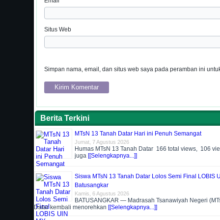
Email
*
Situs Web
Simpan nama, email, dan situs web saya pada peramban ini untuk
Berita Terkini
MTsN 13 Tanah Datar Hari ini Penuh Semangat
Jumat, 7 Agustus 2026
Humas MTsN 13 Tanah Datar 166 total views, 106 vi
juga
[[Selengkapnya...]]
Siswa MTsN 13 Tanah Datar Lolos Semi Final LOBIS 
Batusangkar
Kamis, 6 Agustus 2026
BATUSANGKAR — Madrasah Tsanawiyah Negeri (MTs
Datar kembali menorehkan
[[Selengkapnya...]]