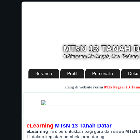
MTsN 13 TANAH 
Jl.Simpang Aie Angek, Kec. Padang 
Beranda
Profil
Personalia
Dokum
.
Selamat datang di
website resmi
MTs Negeri 13 Tanah Datar
eLearning
MTsN 13 Tanah Datar
eLearning
ini diperuntukkan bagi guru dan siswa
MTsN 1
IT dalam kegiatan pembelajaran daring.