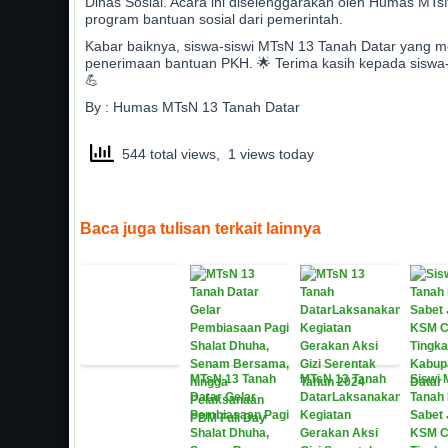
Dinas Sosial. Acara ini diselenggarakan oleh Humas MT
program bantuan sosial dari pemerintah.
Kabar baiknya, siswa-siswi MTsN 13 Tanah Datar yang m
penerimaan bantuan PKH. 🌟 Terima kasih kepada siswa-s
💪
By : Humas MTsN 13 Tanah Datar
544 total views, 1 views today
Baca juga tulisan terkait lainnya
MTsN 13 Tanah
MTsN 13 Tanah
Siswi 
Datar Gelar
DatarLaksanakan
Tanah 
Pembiasaan Pagi
Kegiatan
Sabet 
Shalat Dhuha,
Gerakan Aksi
KSM C