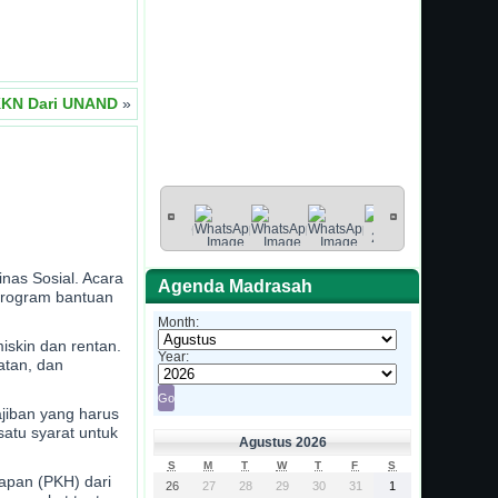
 KKN Dari UNAND
»
nas Sosial. Acara
Agenda Madrasah
program bantuan
Month:
iskin dan rentan.
Year:
atan, dan
ajiban yang harus
atu syarat untuk
Agustus 2026
S
M
T
W
T
F
S
rapan (PKH) dari
26
27
28
29
30
31
1