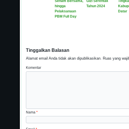
Senam Bersama,
Gizi Serentak
Tingka
hingga
Tahun 2024
Kabup
Pelaksanaan
Datar
PBM Full Day
Tinggalkan Balasan
Alamat email Anda tidak akan dipublikasikan.
Ruas yang wajib
Komentar
Nama
*