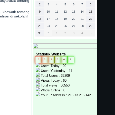
asyarakat tentang
2
3
4
5
6
7
8
u khawatir tentang
9
10
11
12
13
14
15
diran di sekolah!
16
17
18
19
20
21
22
23
24
25
26
27
28
29
30
31
1
2
3
4
5
Statistik Website
0
3
2
2
0
9
Users Today : 20
Users Yesterday : 41
Total Users : 32209
Views Today : 60
Total views : 50550
Who's Online : 0
Your IP Address : 216.73.216.142