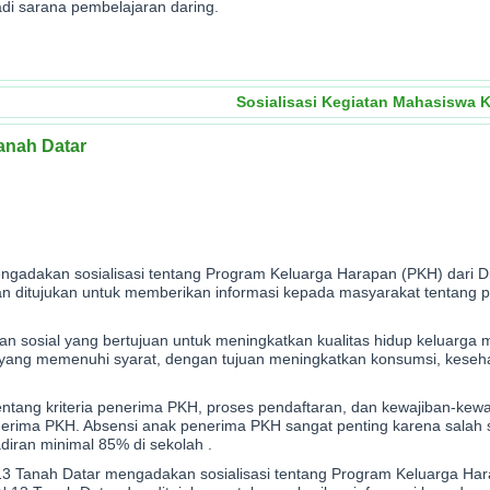
adi sarana pembelajaran daring.
Sosialisasi Kegiatan Mahasiswa
anah Datar
engadakan sosialisasi tentang Program Keluarga Harapan (PKH) dari Di
an ditujukan untuk memberikan informasi kepada masyarakat tentang 
sosial yang bertujuan untuk meningkatkan kualitas hidup keluarga m
 yang memenuhi syarat, dengan tujuan meningkatkan konsumsi, keseh
tentang kriteria penerima PKH, proses pendaftaran, dan kewajiban-kew
erima PKH. Absensi anak penerima PKH sangat penting karena salah s
iran minimal 85% di sekolah .
N 13 Tanah Datar mengadakan sosialisasi tentang Program Keluarga Ha