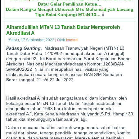
Datar Gelar Pemilihan Ketua…
Dalam Rangka Merajut Ukhuwah MTs Muhamadiyah Lawang
Tigo Balai Kunjungi MTsN 13…
»
Alhamdulillah MTsN 13 Tanah Datar Memperoleh
Akreditasi A
Sabtu, 17 September 2022
|
Oleh
kamad
Padang Ganting
, Madrasah Tsanawiyah Negeri (MTsN) 13
Tanah Datar Rabu, 14/09/02 mendapat akreditasi A (unggul)
dengan nilai 92.. Ini Barat berdasarkan Surat Keputusan Badan
Akreditasi Nasional Madrasah/Madrasah Nomor: 1263/BAN-
S/M/SK/2022 Nilai ini merupakan hasil visitasi yang
dilaksanakan secara luring oleh asesor BAN S/M Sumatera
Barat tanggal 21 s/d 22 Juli 2022.
Hasil akreditasi A ini sudah sangat lama diidam idamkan oleh
keluarga besar MTsN 13 Tanah Datar. “Sejak madrasah ini
dinegerikan tahun 1993 baru kali ini mendapatkan nilai
akreditasi A.”, Kata Kepala Madrasah Mulyandri,S.Pd. Hampir 30
tahun kita menunggunya tambahnya lagi.
Dalam mencapai hasil ini seluruh warga madrasah dilbatkan
mulai dari siswa, tenaga pendidik, tenaga kependidikan, komite,
orang tua, dan warga masyarakat. Mereka semua berjibaku