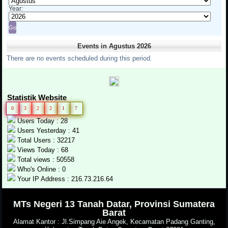
Year:
Events in Agustus 2026
There are no events scheduled during this period.
Statistik Website
0
3
2
2
1
7
Users Today : 28
Users Yesterday : 41
Total Users : 32217
Views Today : 68
Total views : 50558
Who's Online : 0
Your IP Address : 216.73.216.64
.
MTs Negeri 13 Tanah Datar, Provinsi Sumatera
Barat
Alamat Kantor : Jl.Simpang Aie Angek, Kecamatan Padang Ganting,