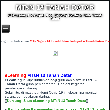
MTsN 13 TANAH DATAR
Jl.Simpang Aie Angek, Kec. Padang Ganting, Kab. Tanah
Datar
 di
website resmi
MTs Negeri 13 Tanah Datar, Kabupaten Tanah Datar, Provins
eLearning
MTsN 13 Tanah Datar
eLearning
ini diperuntukkan bagi guru dan siswa
MTsN 13
Tanah Datar
guna pemanfaatan IT dalam kegiatan
pembelajaran daring.
Selain itu, di masa pandemi Covid-19 ini eLearning menjadi
sarana pembelajaran daring.
[[
Kunjungi Situs eLearning MTsN 13 Tanah Datar
]]
«
Kembangkan Keterampilan Berorganisasi, MTsN 13 Tanah