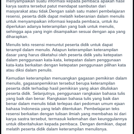
menyampaikan suatu informasi kepada pembaca apakah hasil
karya sastra tersebut patut mendapat sambutan dari
masyarakat atau tidak.Dengan salah satu materi pembelajaran
resensi, peserta didik dapat melatih keberanian dalam menulis
untuk menyampaikan informasi kepada pembaca, untuk itu
diperlukan adanya keterampilan yang baik untuk menulis,
sehingga apa yang ingin disampaikan sesuai dengan apa yang
diharapkan.
Menulis teks resensi menuntut peserta didik untuk dapat
terampil dalam menulis. Adapun keterampilan keterampilan
dasar yang harus diketahui oleh peserta didik yaitu ketepatan
dalam penggunaan kata-kata, ketepatan dalam penggunaan
kata-kata berkaitan dengan ketepatan penggunaan pilihan kata
atau diksi dalam penulis.
Kemudian keterampilan menuangkan gagasan pemikiran dalam
menulis, gagasanpemikiran tersebut berupa keterampilan
peserta didik terhadap hasil pemikiran yang akan dituliskan
peserta didik. Selanjutnya, penggunaan rangkaian bahasa tulis
yang baik dan benar. Rangkaian bahasa tulis yang baik dan
benar dalam menulis tidak terlepas dari pedoman umum ejaan
bahasa Indonesia yang telah ditentukan. Pembelajaran teks
resensi berkaitan dengan tulisan ilmiah yang membahas isi dari
karya sastra tersebut, termasuk kelemahan dan keunggulannya
untuk diberitahukan kepada pembaca. Dengan demikian, dapat
melatih peserta didik dalam keterampilan menulisnya.