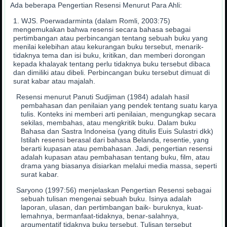
Ada beberapa Pengertian Resensi Menurut Para Ahli:
WJS. Poerwadarminta (dalam Romli, 2003:75)
mengemukakan bahwa resensi secara bahasa sebagai
pertimbangan atau perbincangan tentang sebuah buku yang
menilai kelebihan atau kekurangan buku tersebut, menarik-
tidaknya tema dan isi buku, kritikan, dan memberi dorongan
kepada khalayak tentang perlu tidaknya buku tersebut dibaca
dan dimiliki atau dibeli. Perbincangan buku tersebut dimuat di
surat kabar atau majalah.
Resensi menurut Panuti Sudjiman (1984) adalah hasil
pembahasan dan penilaian yang pendek tentang suatu karya
tulis. Konteks ini memberi arti penilaian, mengungkap secara
sekilas, membahas, atau mengkritik buku. Dalam buku
Bahasa dan Sastra Indoneisa (yang ditulis Euis Sulastri dkk)
Istilah resensi berasal dari bahasa Belanda, resentie, yang
berarti kupasan atau pembahasan. Jadi, pengertian resensi
adalah kupasan atau pembahasan tentang buku, film, atau
drama yang biasanya disiarkan melalui media massa, seperti
surat kabar.
Saryono (1997:56) menjelaskan Pengertian Resensi sebagai
sebuah tulisan mengenai sebuah buku. Isinya adalah
laporan, ulasan, dan pertimbangan baik- buruknya, kuat-
lemahnya, bermanfaat-tidaknya, benar-salahnya,
argumentatif tidaknya buku tersebut. Tulisan tersebut