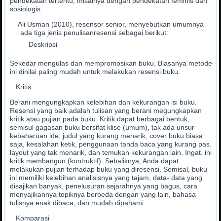
pendekatan tertentu, misalnya dengan pendekatan feminis dan
sosiologis.
Ali Usman (2010), resensor senior, menyebutkan umumnya
ada tiga jenis penulisanresensi sebagai berikut:
Deskripsi
Sekedar mengulas dan mempromosikan buku. Biasanya metode
ini dinilai paling mudah untuk melakukan resensi buku.
Kritis
Berani mengungkapkan kelebihan dan kekurangan isi buku.
Resensi yang baik adalah tulisan yang berani megungkapkan
kritik atau pujian pada buku. Kritik dapat berbagai bentuk,
semisul gagasan buku bersifat klise (umum), tak ada unsur
kebaharuan ide, judul yang kurang menarik, cover buku biasa
saja, kesalahan ketik, penggunaan tanda baca yang kurang pas.
layout yang tak menarik, dan temukan kekurangan lain. Ingat. ini
kritik membangun (kontruktif). Sebaliknya, Anda dapat
melakukan pujian terhadap buku yang diresensi. Semisal, buku
ini memiliki kelebihan analisisnya yang tajam, data- data yang
disajikan banyak, penelusuran sejarahnya yang bagus, cara
menyajikannya topiknya berbeda dengan yang lain, bahasa
tulisnya enak dibaca, dan mudah dipahami.
Komparasi