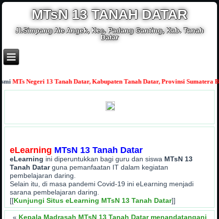
MTsN 13 TANAH DATAR
Jl.Simpang Aie Angek, Kec. Padang Ganting, Kab. Tanah
Datar
ri 13 Tanah Datar, Kabupaten Tanah Datar, Provinsi Sumatera Barat
Media In
eLearning
MTsN 13 Tanah Datar
eLearning
ini diperuntukkan bagi guru dan siswa
MTsN 13
Tanah Datar
guna pemanfaatan IT dalam kegiatan
pembelajaran daring.
Selain itu, di masa pandemi Covid-19 ini eLearning menjadi
sarana pembelajaran daring.
[[
Kunjungi Situs eLearning MTsN 13 Tanah Datar
]]
«
Kepala Madrasah MTsN 13 Tanah Datar menandatangani