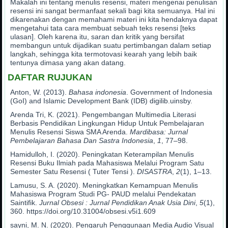
Makalah ini tentang menulis resensi, materi mengenai penulisan
resensi ini sangat bermanfaat sekali bagi kita semuanya. Hal ini
dikarenakan dengan memahami materi ini kita hendaknya dapat
mengetahui tata cara membuat sebuah teks resensi [teks
ulasan]. Oleh karena itu, saran dan kritik yang bersifat
membangun untuk dijadikan suatu pertimbangan dalam setiap
langkah, sehingga kita termotovasi kearah yang lebih baik
tentunya dimasa yang akan datang.
DAFTAR RUJUKAN
Anton, W. (2013).
Bahasa indonesia
. Government of Indonesia
(GoI) and Islamic Development Bank (IDB) digilib.uinsby.
Arenda Tri, K. (2021). Pengembangan Multimedia Literasi
Berbasis Pendidikan Lingkungan Hidup Untuk Pembelajaran
Menulis Resensi Siswa SMA Arenda.
Mardibasa: Jurnal
Pembelajaran Bahasa Dan Sastra Indonesia
,
1
, 77–98.
Hamidulloh, I. (2020). Peningkatan Keterampilan Menulis
Resensi Buku Ilmiah pada Mahasiswa Melalui Program Satu
Semester Satu Resensi ( Tuter Tensi ).
DISASTRA
,
2
(1), 1–13.
Lamusu, S. A. (2020). Meningkatkan Kemampuan Menulis
Mahasiswa Program Studi PG- PAUD melalui Pendekatan
Saintifik.
Jurnal Obsesi : Jurnal Pendidikan Anak Usia Dini
,
5
(1),
360. https://doi.org/10.31004/obsesi.v5i1.609
sayni, M. N. (2020). Pengaruh Penggunaan Media Audio Visual