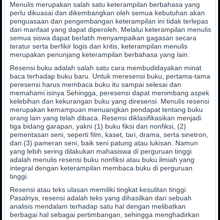
Menulis merupakan salah satu keterampilan berbahasa yang
perlu dikuasai dan dikembangkan oleh semua kebutuhan akan
penguasaan dan pengembangan keterampilan ini tidak terlepas
dari manfaat yang dapat diperoleh. Melalui keterampilan menulis
semua siswa dapat berlatih menyampaikan gagasan secara
teratur serta berfikir logis dan kritis, keterampilan menulis
merupakan penunjang keterampilan berbahasa yang lain.
Resensi buku adalah salah satu cara membudidayakan minat
baca terhadap buku baru. Untuk meresensi buku, pertama-tama
peresensi harus membaca buku itu sampai selesai dan
memahami isinya Sehingga, peresensi dapat menimbang aspek
kelebihan dan kekurangan buku yang diresensi. Menulis resensi
merupakan kemampuan menuangkan pendapat tentang buku
orang lain yang telah dibaca. Resensi diklasifikasikan menjadi
tiga bidang garapan, yakni (1) buku fiksi dan nonfiksi, (2)
pementasan seni, seperti film, kaset, tari, drama, serta sinetron,
dan (3) pameran seni, baik seni patung atau lukisan. Namun
yang lebih sering dilakukan mahasiswa di perguruan tinggi
adalah menulis resensi buku nonfiksi atau buku ilmiah yang
integral dengan keterampilan membaca buku di perguruan
tinggi.
Resensi atau teks ulasan memiliki tingkat kesulitan tinggi.
Pasalnya, resensi adalah teks yang dihasilkan dari sebuah
analisis mendalam terhadap satu hal dengan melibatkan
berbagai hal sebagai pertimbangan, sehingga menghadirkan