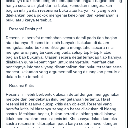
biasanya dilakukan dengan memaparkan bagian-bagian penting
hanya secara singkat dari isi buku, kemudian menguraikan
bagian intinya dari resensi isi buku atau karya fiksi yang lebih
ditekankan pada pokok mengenai kelebihan dan kelemahan isi
buku atau karya tersebut.
Resensi Deskriptif
Resensi ini bersifat membahas secara detail pada tiap bagian
atau babnya. Resensi ini lebih banyak dilakukan di dalam
mengulas buku-buku nonfiksi guna mengetahui secara rinci
mengenai isi yang terkandung pada setiap topik-topik atau
bagian bab bukunya. Ulasan secara detail terhadap tiap hahnya
dilakukan guna kepentingan untuk mengetahui manfaat dan
pentingnya informasi yang disampaikan dari buku tersebut serta
mencari kekuatan yang argumentatif yang dituangkan penulis di
dalam buku tersebut.
Resensi Kritis
Resensi ini lebih berbentuk ulasan detail dengan menggunakan
metode dan pendekatan ilmu pengetahuan tertentu. Hasil
resensi ini biasanya cukup kritis dan objektif. Resensi yang
bersifat kritis ini biasanya sebagian besar dilakukan di bidang
sastra. Meskipun begitu, bukan berarti di bidang studi lainnya
tidak menerapkan resensi jenis ini. Khususnya dalam konteks
sastra resensi ini diterapkan pada karya seperti novel dengan